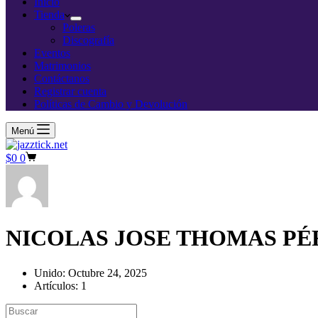
compra
Inicio
Tienda
Poleras
Discografía
Eventos
Matrimonios
Contáctanos
Registrar cuenta
Políticas de Cambio y Devolución
Menú
Carro
$
0
0
de
compra
NICOLAS JOSE THOMAS PÉ
Unido: Octubre 24, 2025
Artículos: 1